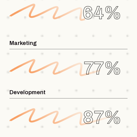
64%
Marketing
77%
Development
87%